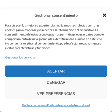
Gestionar consentimiento
Para ofrecer las mejores experiencias, utilizamos tecnologías como las
cookies para almacenar y/o acceder a la información del dispositivo. El
consentimiento de estas tecnologías nos permitirá procesar datos como el
comportamiento de navegación o las identificaciones únicas en este sitio.
No consentir o retirar el consentimiento, puede afectar negativamente a
Copyright © 2026, Creativa 7, SL
ciertas características y funciones.
Aviso Legal
|
Política de privacidad
|
Política de cookies
Gestionar los servicios
ACEPTAR
DENEGAR
VER PREFERENCIAS
Política de cookies
Política de privacidad
Aviso Legal