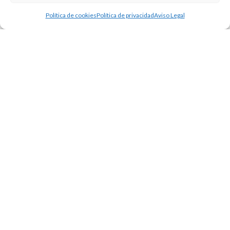
Política de cookies
Política de privacidad
Aviso Legal
En Creativa 7 contamos con un grupo de
psicólogos profesiones con experiencia,
ofreciendo terapia presencial y online privada.
Ofrecemos los enfoques más efectivos y
personalizados a tus necesidades.
.