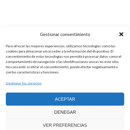
Gestionar consentimiento
Para ofrecer las mejores experiencias, utilizamos tecnologías como las
cookies para almacenar y/o acceder a la información del dispositivo. El
consentimiento de estas tecnologías nos permitirá procesar datos como el
comportamiento de navegación o las identificaciones únicas en este sitio.
No consentir o retirar el consentimiento, puede afectar negativamente a
ciertas características y funciones.
Gestionar los servicios
CONFÍA
EN
ACEPTAR
NOSOTROS
DENEGAR
VER PREFERENCIAS